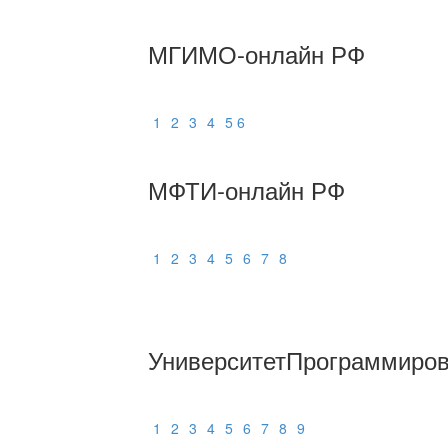
МГИМО-онлайн РФ
1
2
3
4
5
6
МФТИ-онлайн РФ
1
2
3
4
5
6
7
8
УниверситетПрограммиро
1
2
3
4
5
6
7
8
9