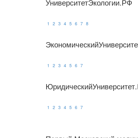
УниверситетЭкологии.РФ
1
2
3
4
5
6
7
8
ЭкономическийУниверсите
1
2
3
4
5
6
7
ЮридическийУниверситет
1
2
3
4
5
6
7