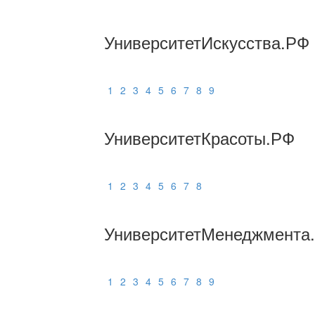
УниверситетИскусства.РФ
1
2
3
4
5
6
7
8
9
УниверситетКрасоты.РФ
1
2
3
4
5
6
7
8
УниверситетМенеджмента
1
2
3
4
5
6
7
8
9