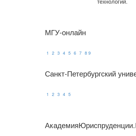
технологий.
МГУ-онлайн
1
2
3
4
5
6
7
8
9
Санкт-Петербургский унив
1
2
3
4
5
АкадемияЮриспруденции