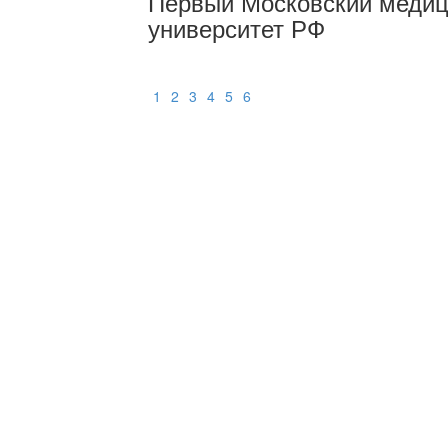
Первый Московский медиц
университет РФ
1
2
3
4
5
6