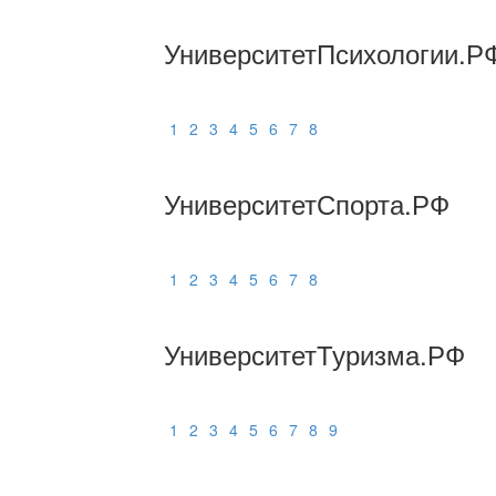
УниверситетПсихологии.Р
1
2
3
4
5
6
7
8
УниверситетСпорта.РФ
1
2
3
4
5
6
7
8
УниверситетТуризма.РФ
1
2
3
4
5
6
7
8
9