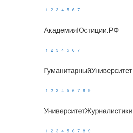
1
2
3
4
5
6
7
АкадемияЮстиции.РФ
1
2
3
4
5
6
7
ГуманитарныйУниверситет
1
2
3
4
5
6
7
8
9
УниверситетЖурналистики
1
2
3
4
5
6
7
8
9